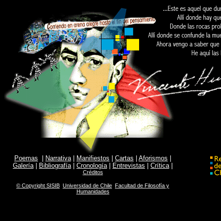
Poemas
|
Narrativa
|
Manifiestos
|
Cartas
|
Aforismos
|
Galería
|
Bibliografía
|
Cronología
|
Entrevistas
|
Crítica
|
Créditos
© Copyright SISIB
­
Universidad de Chile
­
Facultad de Filosofía y
Humanidades